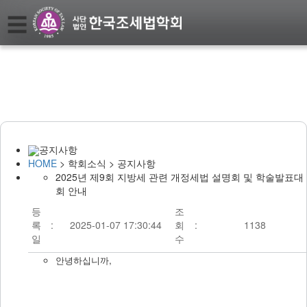
☰
Home
학
회
소
개
About
Society
공지사항
학
HOME
> 학회소식 > 공지사항
회
2025년 제9회 지방세 관련 개정세법 설명회 및 학술발표대
지
Journal
회 안내
등
조
학
록
:
2025-01-07 17:30:44
회
:
1138
회
일
수
행
안녕하십니까,
사
Events
학