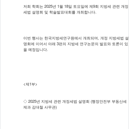
회
저희 학회는 2025년 1월 18일 토요일에 제9회 지방세 관련 개정
소
세법 설명회 및 학술발표대회를 개최합니다.
식
News
회
이번 행사는 한국지방세연구원에서 개최되며, 개정 지방세법 설
원
명회에 이어서 아래 3편의 지방세 연구논문의 발표와 토론이 있
관
을 예정입니다.
리
Membership
Login
회
<제1부>
원
가
입
◇ 2025년 지방세 관련 개정세법 설명회 (행정안전부 부동산세
제과 김대철 사무관)